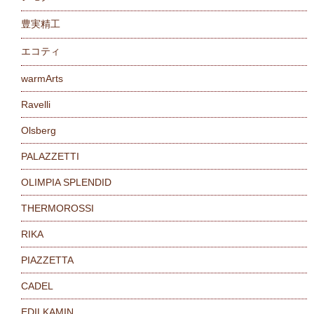
豊実精工
エコティ
warmArts
Ravelli
Olsberg
PALAZZETTI
OLIMPIA SPLENDID
THERMOROSSI
RIKA
PIAZZETTA
CADEL
EDILKAMIN