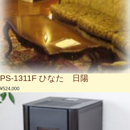
PS-1311F ひなた 日陽
¥524,000