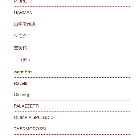
MORETTI
HARMAN
山本製作所
シモタニ
豊実精工
エコティ
warmArts
Ravelli
Olsberg
PALAZZETTI
OLIMPIA SPLENDID
THERMOROSSI