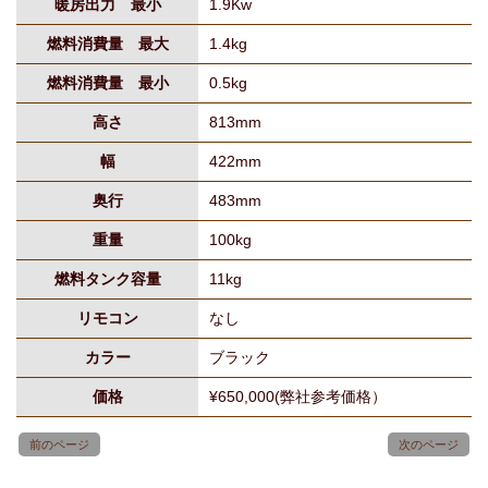
暖房出力 最小
1.9Kw
燃料消費量 最大
1.4kg
燃料消費量 最小
0.5kg
高さ
813mm
幅
422mm
奥行
483mm
重量
100kg
燃料タンク容量
11kg
リモコン
なし
カラー
ブラック
価格
¥650,000(弊社参考価格）
前のページ
次のページ