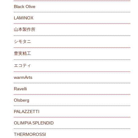
Black Olive
LAMINOX
山本製作所
シモタニ
豊実精工
エコティ
warmArts
Ravelli
Olsberg
PALAZZETTI
OLIMPIA SPLENDID
THERMOROSSI