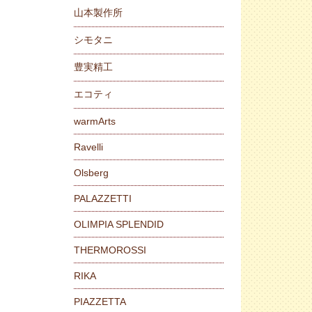
山本製作所
シモタニ
豊実精工
エコティ
warmArts
Ravelli
Olsberg
PALAZZETTI
OLIMPIA SPLENDID
THERMOROSSI
RIKA
PIAZZETTA