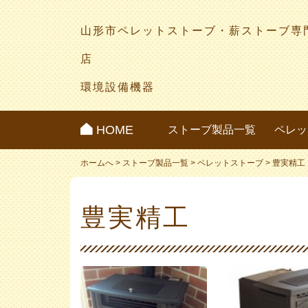
山形市ペレットストーブ・薪ストーブ専
店
環境設備機器
HOME
ストーブ製品一覧
ペレッ
ホームへ
>
ストーブ製品一覧
>
ペレットストーブ
>
豊実精工
豊実精工