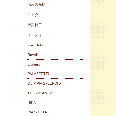
山本製作所
シモタニ
豊実精工
エコティ
warmArts
Ravelli
Olsberg
PALAZZETTI
OLIMPIA SPLENDID
THERMOROSSI
RIKA
PIAZZETTA