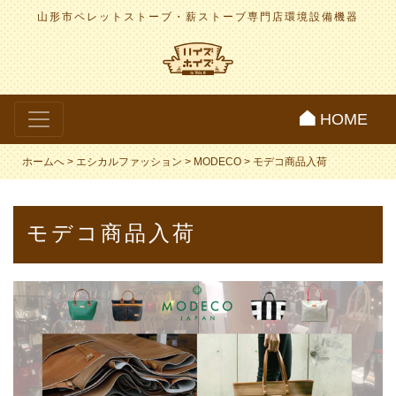
山形市ペレットストーブ・薪ストーブ専門店
環境設備機器
HOME
ホームへ
>
エシカルファッション
>
MODECO
>
モデコ商品入荷
モデコ商品入荷