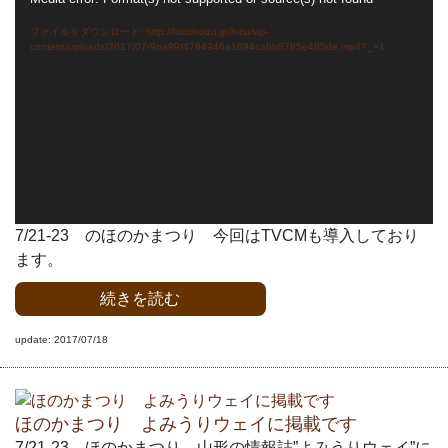
画
ファイルをダウンロード: http://hizuhoizu.jp/hizu/wp-
プ
content/uploads/2017/07/9ba99f4784946a1894cabb8785e485de.mp4?_=1
レ
ー
ヤ
ー
7/21-23 のほのかまつり 今回はTVCMも導入しており
ます。
続きを読む
update: 2017/07/18
ほのかまつり よみうりウェイに掲載です
7/21-23 ほのかまつり 山形の情報誌”よみうりウェイ”に