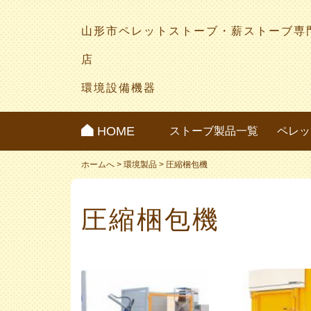
山形市ペレットストーブ・薪ストーブ専
店
環境設備機器
HOME
ストーブ製品一覧
ペレッ
ホームへ
>
環境製品
>
圧縮梱包機
圧縮梱包機