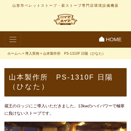
山形市ペレットストーブ・薪ストーブ専門店
環境設備機器
HOME
ホームへ
>
導入実例
>
山本製作所 PS-1310F 日陽（ひなた）
山本製作所 PS-1310F 日陽
（ひなた）
蔵王のロッジにご導入いただきました。13kwのハイパワーで極寒
に負けないストーブです。