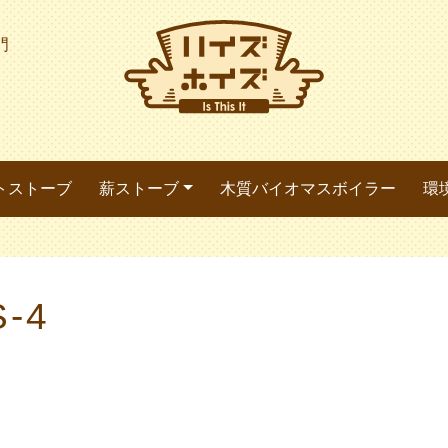
門
トストーブ
薪ストーブ
木質バイオマスボイラー
環
-4